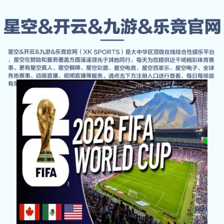
产品展示
法国与巴西足球对决时间安
排及赛事前瞻分析
2026-06-01
本文将对即将进行的法国与巴西足球对决进行全面分析，
涵盖赛事时间安排、历史交锋记录、球队状态及战术分析
等方面。首先，文章将介绍比赛的具体时间以及举办地